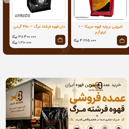
نایروبی برپایه قهوه عربیکا – 1
دان قهوه فرشته مرگ – 450 گرمی
کیلوگرم
38.400.000
4.265.000
1.210.000
خرید عمده قویترین قهوه ایران