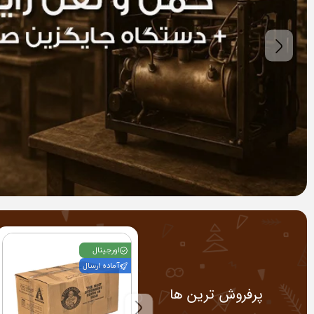
اورجینال
آماده ارسال
پرفروش ترین ها