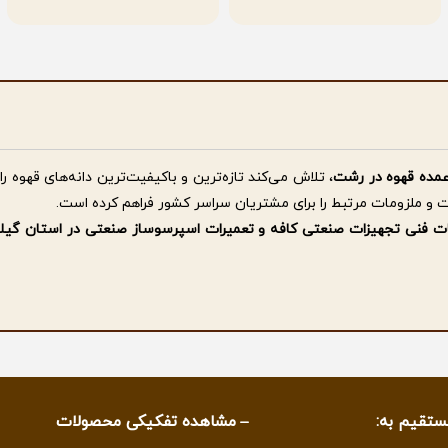
مده قهوه در رشت
، تلاش می‌کند تازه‌ترین و باکیفیت‌ترین دانه‌های قهوه را
ت و ملزومات مرتبط را برای مشتریان سراسر کشور فراهم کرده است.
مات فنی تجهیزات صنعتی کافه و تعمیرات اسپرسوساز صنعتی در استان گیل
ساط
از دیگر خدمات این مجموعه است تا کافه‌ها و کسب‌وکارهای فعال در صنعت
اره تحقق شعار " ما فقط قهوه نمیفروشیم .. " بلکه فروش در نگاه ما آغا
د.
ستقیم به:
مشاهده تفکیکی محصولات