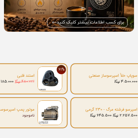
برای کسب اطلاعات بیشتر کلیک کنید
61%
سوپاپ خلأ اسپرسوساز صنعتی
استند قلبی
185.000
4.500.000
480.000
اسپرسو فرشته مرگ - 230 گرمی
موتور پمپ اسپرسوسا
645.500
2.257.500
ناموجود