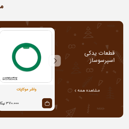
م
قطعات یدکی
اسپرسوساز
واشر موکاپات
مشاهده همه
370.000