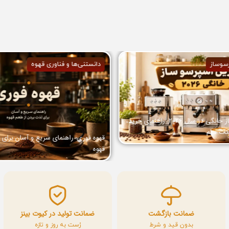
سوساز
دانستنی‌ها و فناوری قهوه
بهترین اسپرسو ساز خانگی در سال 2026: راهنمای خرید،
کات مهم
قهوه فوری: راهنمای سریع و آسان برای 
قهوه
ضمانت بازگشت
ضمانت تولید در کیوت بینز
بدون قید و شرط
رُست به روز و تازه