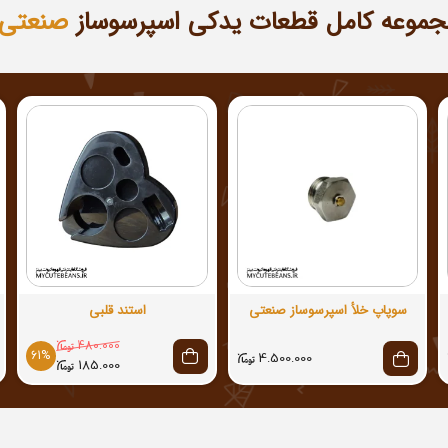
جموعه کامل قطعات یدکی اسپرسوساز
خانگی
سوپاپ خلأ اسپرسوساز صنعتی
استند قلبی
480.000
61%
4.500.000
185.000