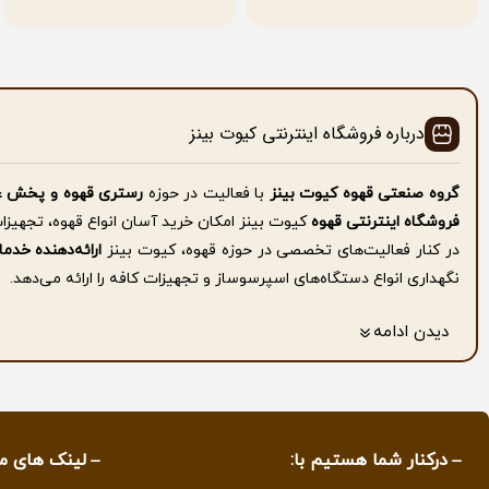
درباره فروشگاه اینترنتی کیوت بینز
گروه صنعتی قهوه کیوت بینز
با فعالیت در حوزه
رستری قهوه و پخش ع
فروشگاه اینترنتی قهوه
کیوت بینز امکان خرید آسان انواع قهوه، تجهیزا
در کنار فعالیت‌های تخصصی در حوزه قهوه، کیوت بینز
ارائه‌دهنده خد
نگهداری انواع دستگاه‌های اسپرسوساز و تجهیزات کافه را ارائه می‌دهد.
همچنین
فروش اسپرسوساز صنعتی در استان گیلان با شرایط پرداخت اق
دیدن ادامه
برای کسب اطلاعات بیشتر به صفحه
درباره ما
مراجعه کنید.
کیفیت، تعهد و پشتیبانی، سه اصل همیشگی ما در کیوت بینز است که همو
کانال ما در تمام پلتفورم ها از جمله
آپارات
،
یوتیوب
.
.. با نام زیر پیدا کنی
mycutebeans.ir
درکنار شما هستیم با:
لینک های م