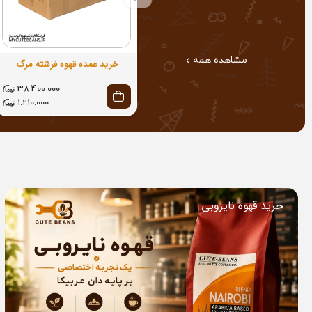
مشاهده همه
خرید عمده قهوه فرشته مرگ
38.400.000
1.210.000
خرید قهوه نایروبی