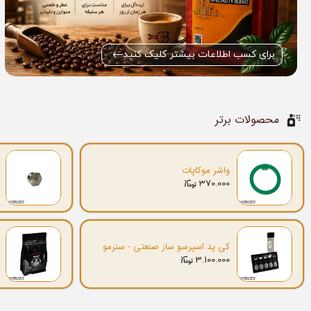
برای کسب اطلاعات بیشتر کلیک کنید
محصولات برتر
واشر موکاپات
370.000
کی پد اسپرسو ساز صنعتی - سنرمو
3.100.000