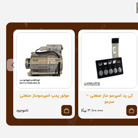
کی پد اسپرسو ساز صنعتی –
موتور پمپ اسپرسوساز صنعتی
شل
سنرمو
3.100.000
ناموجود