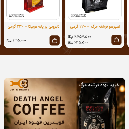
اسپرسو فرشته مرگ – 230 گرمی
نایروبی بر پایه عربیکا – 230 گرمی
2.257.500
635.000
645.500
خرید قهوه فرشته مرگ