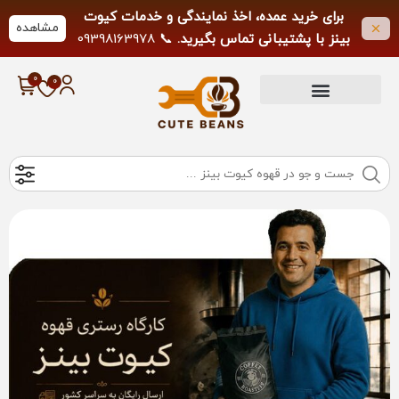
برای خرید عمده، اخذ نمایندگی و خدمات کیوت
مشاهده
بینز با پشتیبانی تماس بگیرید.
📞 09398163978
لطفاً از تماس خارج از ساعات کاری خودداری
فرمایید.