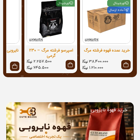
اورجینال
اورجینال
آماده ارسال
خرید عمده قهوه فرشته مرگ
اسپرسو فرشته مرگ – 230
گرمی
2.257.500
38.400.000
645.500
1.210.000
خرید قهوه نایروبی