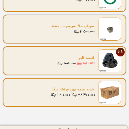
سوپاپ خلأ اسپرسوساز صنعتی
4.500.000
61%
استند قلبی
185.000
480.000
خرید عمده قهوه فرشته مرگ
1.210.000
38.400.000