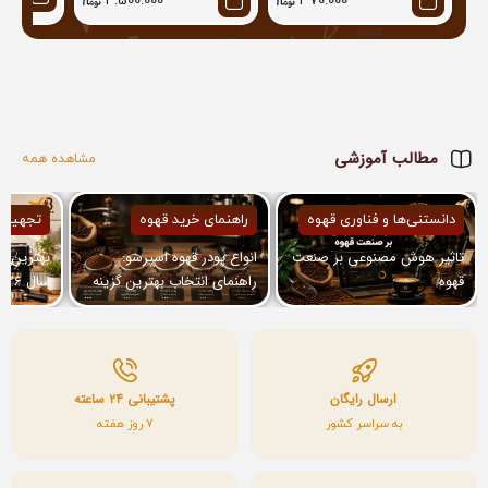
4.500.000
370.000
مطالب آموزشی
مشاهده همه
دانستنی‌ها و فناوری قهوه
راهنمای خرید قهوه
تجهیزا
تاثیر هوش مصنوعی بر صنعت
انواع پودر قهوه اسپرسو:
بهترین ا
قهوه
راهنمای انتخاب بهترین گزینه
برای دستگاه شما
معرفی مد
ارسال رایگان
پشتیبانی ۲۴ ساعته
به سراسر کشور
7 روز هفته