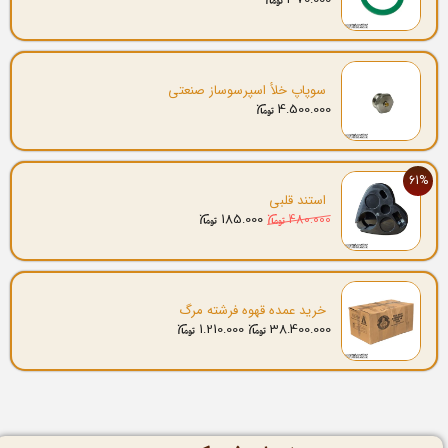
سوپاپ خلأ اسپرسوساز صنعتی
4.500.000
61%
استند قلبی
185.000
480.000
خرید عمده قهوه فرشته مرگ
1.210.000
38.400.000