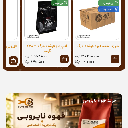
اورجینال
اورجینال
آماده ارسال
خرید عمده قهوه فرشته مرگ
اسپرسو فرشته مرگ – 230
گرمی
2.257.500
38.400.000
645.500
1.210.000
خرید قهوه نایروبی