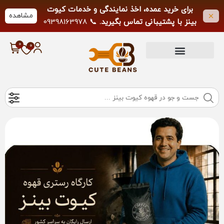
برای خرید عمده، اخذ نمایندگی و خدمات کیوت
مشاهده
بینز با پشتیبانی تماس بگیرید.
📞 09398163978
لطفاً از تماس خارج از ساعات کاری خودداری
فرمایید.