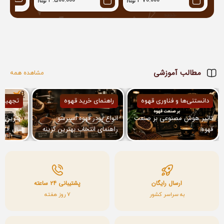
4.500.000
370.000
مطالب آموزشی
مشاهده همه
دانستنی‌ها و فناوری قهوه
راهنمای خرید قهوه
تجهیزا
تاثیر هوش مصنوعی بر صنعت
انواع پودر قهوه اسپرسو:
بهترین ا
قهوه
راهنمای انتخاب بهترین گزینه
برای دستگاه شما
معرفی مد
ارسال رایگان
پشتیبانی ۲۴ ساعته
به سراسر کشور
7 روز هفته