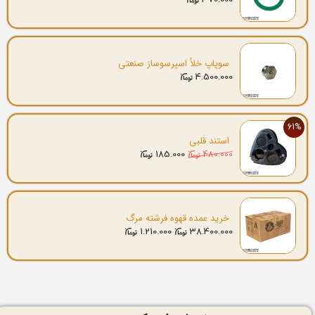
سوپاپ خلأ اسپرسوساز صنعتی
4.500.000
61%
استند قلبی
185.000
480.000
خرید عمده قهوه فرشته مرگ
1.210.000
38.400.000