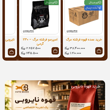
اورجینال
اورجینال
آماده ارسال
خرید عمده قهوه فرشته مرگ
اسپرسو فرشته مرگ – 230
گرمی
2.257.500
38.400.000
645.500
1.210.000
خرید قهوه نایروبی