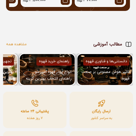
4.500.000
370.000
مطالب آموزشی
مشاهده همه
دانستنی‌ها و فناوری قهوه
راهنمای خرید قهوه
تجهیزا
تاثیر هوش مصنوعی بر صنعت
انواع پودر قهوه اسپرسو:
بهترین ا
قهوه
راهنمای انتخاب بهترین گزینه
برای دستگاه شما
معرفی مد
ارسال رایگان
پشتیبانی ۲۴ ساعته
به سراسر کشور
7 روز هفته