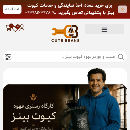
برای خرید عمده، اخذ نمایندگی و خدمات کیوت
مشاهده
بینز با پشتیبانی تماس بگیرید.
📞 09398163978
لطفاً از تماس خارج از ساعات کاری خودداری
فرمایید.