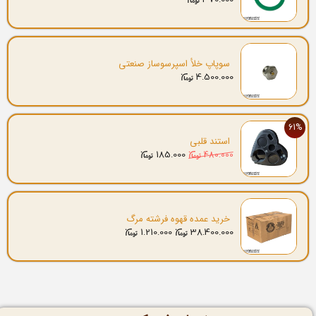
سوپاپ خلأ اسپرسوساز صنعتی
4.500.000
61%
استند قلبی
185.000
480.000
خرید عمده قهوه فرشته مرگ
1.210.000
38.400.000