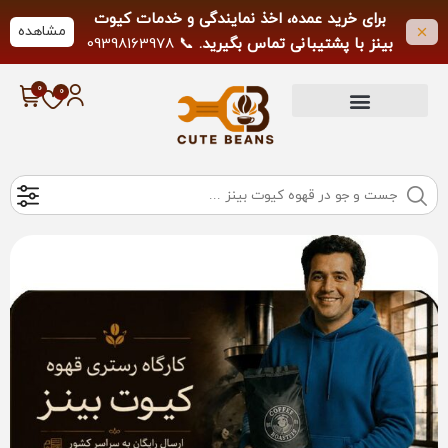
برای خرید عمده، اخذ نمایندگی و خدمات کیوت
مشاهده
بینز با پشتیبانی تماس بگیرید.
📞 09398163978
لطفاً از تماس خارج از ساعات کاری خودداری
فرمایید.