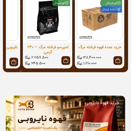
اورجینال
اورجینال
آماده ارسال
خرید عمده قهوه فرشته مرگ
اسپرسو فرشته مرگ – 230
گرمی
2.257.500
38.400.000
645.500
1.210.000
خرید قهوه نایروبی