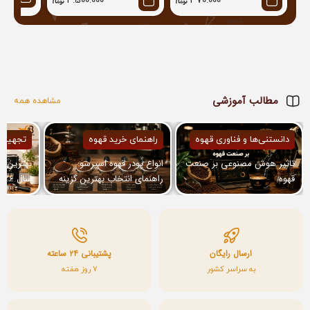
4.500.000
370.000
مطالب آموزشی
مشاهده همه
دانستنی‌ها و فناوری قهوه
راهنمای خرید قهوه
تجهیزا
تاثیر هوش مصنوعی بر صنعت
انواع پودر قهوه اسپرسو:
بهترین ا
قهوه
راهنمای انتخاب بهترین گزینه
برای دستگاه شما
معرفی مد
ارسال رایگان
پشتیبانی ۲۴ ساعته
به سراسر کشور
7 روز هفته