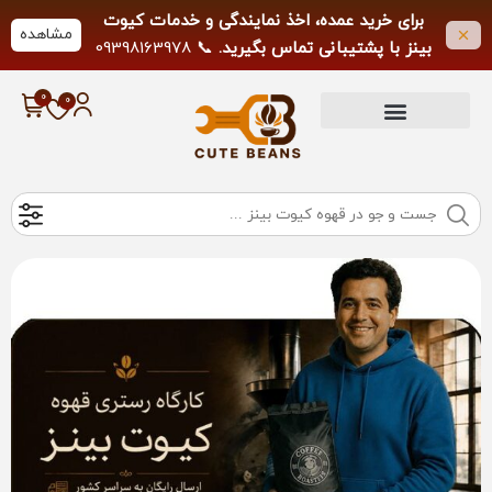
برای خرید عمده، اخذ نمایندگی و خدمات کیوت
مشاهده
بینز با پشتیبانی تماس بگیرید.
📞 09398163978
لطفاً از تماس خارج از ساعات کاری خودداری
فرمایید.