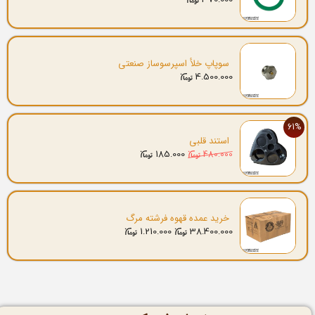
سوپاپ خلأ اسپرسوساز صنعتی
4.500.000
61%
استند قلبی
185.000
480.000
خرید عمده قهوه فرشته مرگ
1.210.000
38.400.000