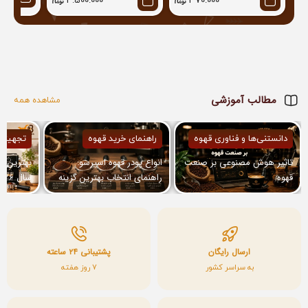
4.500.000
370.000
مطالب آموزشی
مشاهده همه
دانستنی‌ها و فناوری قهوه
راهنمای خرید قهوه
تجهیزا
تاثیر هوش مصنوعی بر صنعت
انواع پودر قهوه اسپرسو:
بهترین ا
قهوه
راهنمای انتخاب بهترین گزینه
برای دستگاه شما
معرفی مد
ارسال رایگان
پشتیبانی ۲۴ ساعته
به سراسر کشور
7 روز هفته