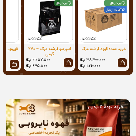
اورجینال
اورجینال
آماده ارسال
خرید عمده قهوه فرشته مرگ
اسپرسو فرشته مرگ – 230
گرمی
2.257.500
38.400.000
645.500
1.210.000
خرید قهوه نایروبی