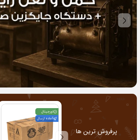
اورجینال
آماده ارسال
پرفروش ترین ها