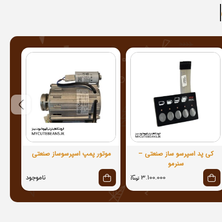
کی پد اسپرسو ساز صنعتی –
موتور پمپ اسپرسوساز صنعتی
شل
سنرمو
3.100.000
ناموجود