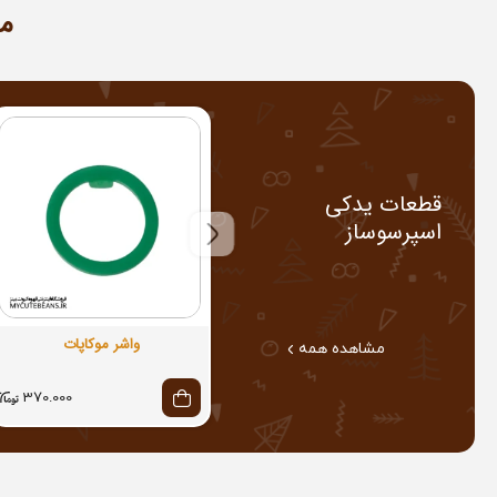
م
قطعات یدکی
اسپرسوساز
واشر موکاپات
مشاهده همه
370.000