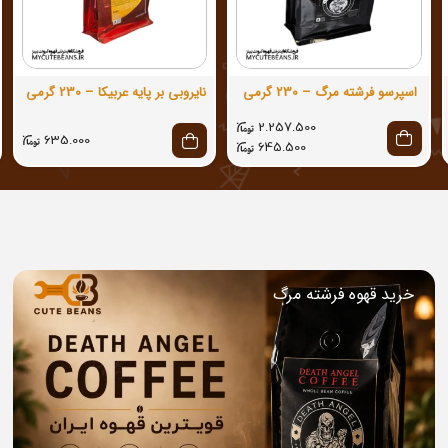
اسپرسو فرشته مرگ – 230 گرمی
نایروبی بر پایه عربیکا – 230 گرمی
2.257.500
635.000
645.500
خرید قهوه فرشته مرگ