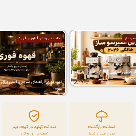
سوساز
دانستنی‌ها و فناوری قهوه
بهترین اسپرسو ساز خانگی در سال 2026: راهنمای خرید،
کات مهم
قهوه فوری: راهنمای سریع و آسان برای 
قهوه
ضمانت بازگشت
ضمانت تولید در کیوت بینز
بدون قید و شرط
رُست به روز و تازه