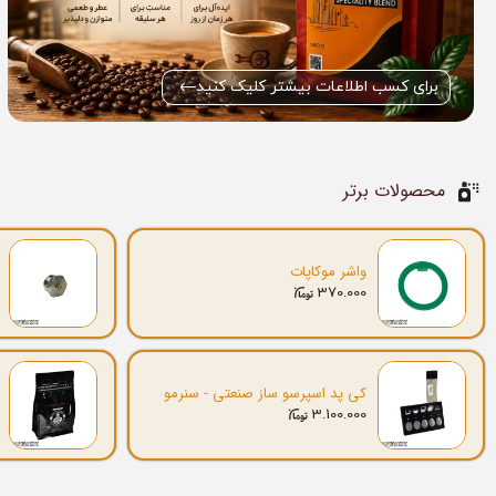
برای کسب اطلاعات بیشتر کلیک کنید
محصولات برتر
واشر موکاپات
370.000
کی پد اسپرسو ساز صنعتی - سنرمو
3.100.000