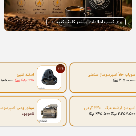
برای کسب اطلاعات بیشتر کلیک کنید
61%
سوپاپ خلأ اسپرسوساز صنعتی
استند قلبی
185.000
4.500.000
480.000
اسپرسو فرشته مرگ - 230 گرمی
موتور پمپ اسپرسوسا
645.500
2.257.500
ناموجود