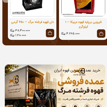
نایروبی برپایه قهوه عربیکا – 1
دان قهوه فرشته مرگ – 450 گرمی
کیلوگرم
38.400.000
4.265.000
1.210.000
خرید عمده قویترین قهوه ایران