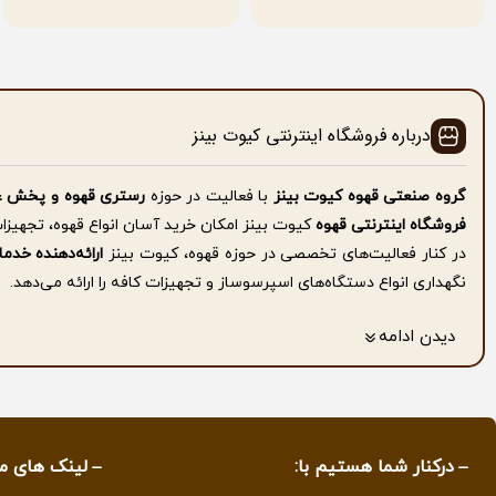
درباره فروشگاه اینترنتی کیوت بینز
گروه صنعتی قهوه کیوت بینز
با فعالیت در حوزه
رستری قهوه و پخش ع
فروشگاه اینترنتی قهوه
کیوت بینز امکان خرید آسان انواع قهوه، تجهیزا
در کنار فعالیت‌های تخصصی در حوزه قهوه، کیوت بینز
ارائه‌دهنده خد
نگهداری انواع دستگاه‌های اسپرسوساز و تجهیزات کافه را ارائه می‌دهد.
همچنین
فروش اسپرسوساز صنعتی در استان گیلان با شرایط پرداخت اق
دیدن ادامه
برای کسب اطلاعات بیشتر به صفحه
درباره ما
مراجعه کنید.
کیفیت، تعهد و پشتیبانی، سه اصل همیشگی ما در کیوت بینز است که همو
کانال ما در تمام پلتفورم ها از جمله
آپارات
،
یوتیوب
.
.. با نام زیر پیدا کنی
mycutebeans.ir
درکنار شما هستیم با:
لینک های م