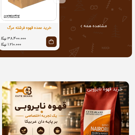
مشاهده همه
خرید عمده قهوه فرشته مرگ
38.400.000
1.210.000
خرید قهوه نایروبی