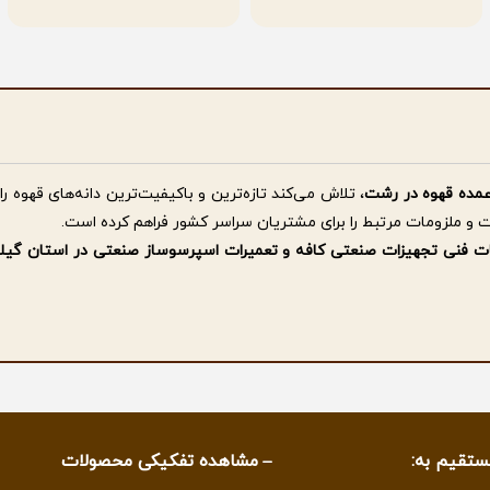
مده قهوه در رشت
، تلاش می‌کند تازه‌ترین و باکیفیت‌ترین دانه‌های قهوه را
ت و ملزومات مرتبط را برای مشتریان سراسر کشور فراهم کرده است.
مات فنی تجهیزات صنعتی کافه و تعمیرات اسپرسوساز صنعتی در استان گیل
ساط
از دیگر خدمات این مجموعه است تا کافه‌ها و کسب‌وکارهای فعال در صنعت
اره تحقق شعار " ما فقط قهوه نمیفروشیم .. " بلکه فروش در نگاه ما آغا
د.
ستقیم به:
مشاهده تفکیکی محصولات