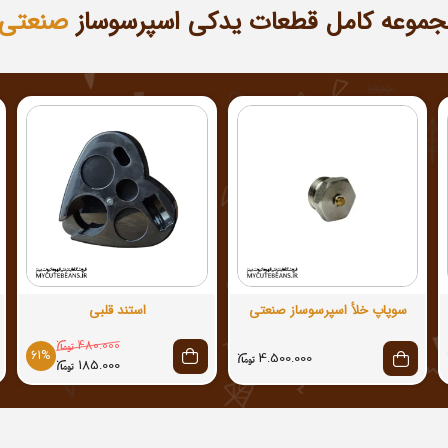
جموعه کامل قطعات یدکی اسپرسوساز
خانگی
سوپاپ خلأ اسپرسوساز صنعتی
استند قلبی
480.000
61%
4.500.000
185.000