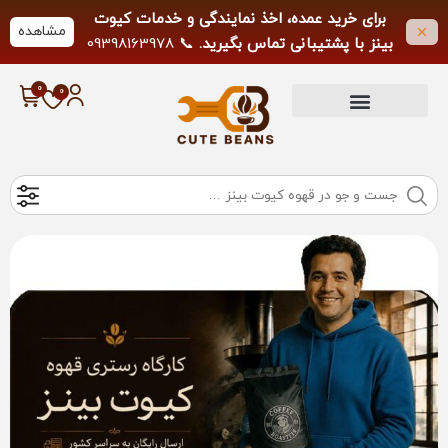
برای خرید عمده، اخذ نمایندگی و خدمات کیوت
مشاهده
بینز با پشتیبانی تماس بگیرید.
📞 09398163978
لطفاً از تماس خارج از ساعات کاری خودداری
فرمایید.