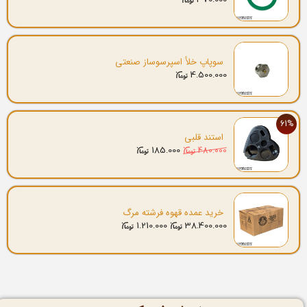
سوپاپ خلأ اسپرسوساز صنعتی
4.500.000
61%
استند قلبی
185.000
480.000
خرید عمده قهوه فرشته مرگ
1.210.000
38.400.000