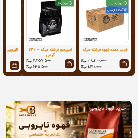
اورجینال
اورجینال
آماده ارسال
خرید عمده قهوه فرشته مرگ
اسپرسو فرشته مرگ – 230
گرمی
2.257.500
38.400.000
645.500
1.210.000
خرید قهوه نایروبی