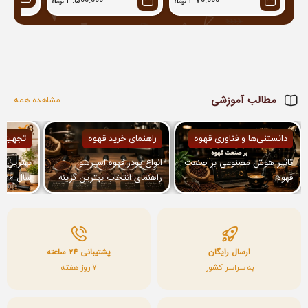
4.500.000
370.000
مطالب آموزشی
مشاهده همه
دانستنی‌ها و فناوری قهوه
راهنمای خرید قهوه
تجهیزا
تاثیر هوش مصنوعی بر صنعت
انواع پودر قهوه اسپرسو:
بهترین ا
قهوه
راهنمای انتخاب بهترین گزینه
برای دستگاه شما
معرفی مد
ارسال رایگان
پشتیبانی ۲۴ ساعته
به سراسر کشور
7 روز هفته