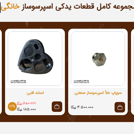
مجموعه کامل قطعات یدکی اسپرسوساز
صنع
سوپاپ خلأ اسپرسوساز صنعتی
استند قلبی
480.000
61%
4.500.000
185.000