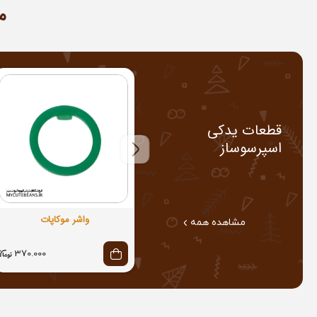
قطعات یدکی
اسپرسوساز
واشر موکاپات
مشاهده همه
370.000