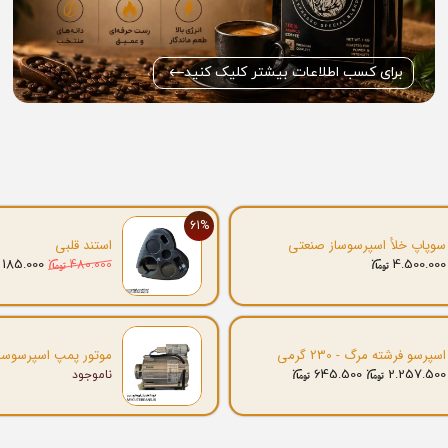
برای کسب اطلاعات بیشتر کلیک کنید
61%
سوپاپ خلأ اسپرسوساز صنعتی
استند قلبی
185.000
4.500.000
480.000
اسپرسو فرشته مرگ - 230 گرمی
موتور پمپ اسپرسوسا
645.500
2.257.500
ناموجود