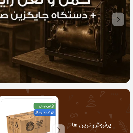
اورجینال
آماده ارسال
پرفروش ترین ها