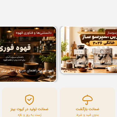
سوساز
دانستنی‌ها و فناوری قهوه
بهترین اسپرسو ساز خانگی در سال 2026: راهنمای خرید،
کات مهم
قهوه فوری: راهنمای سریع و آسان برای 
قهوه
ضمانت بازگشت
ضمانت تولید در کیوت بینز
بدون قید و شرط
رُست به روز و تازه