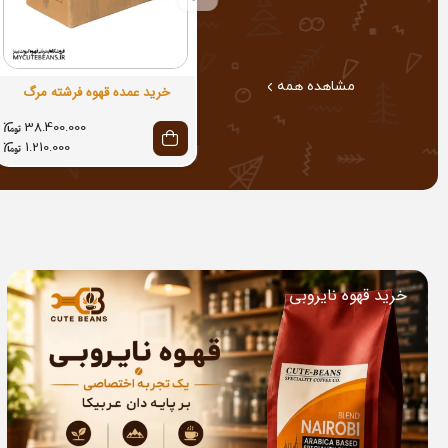
مشاهده همه
خرید عمده قهوه فرشته مرگ
38.400.000
1.210.000
خرید قهوه نایروبی