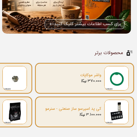
برای کسب اطلاعات بیشتر کلیک کنید
محصولات برتر
واشر موکاپات
370.000
کی پد اسپرسو ساز صنعتی - سنرمو
3.100.000