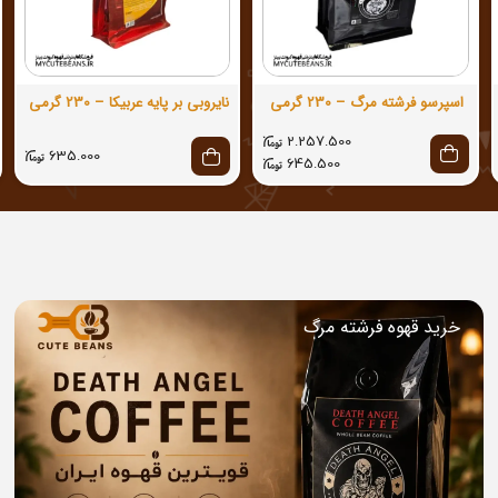
اسپرسو فرشته مرگ – 230 گرمی
نایروبی بر پایه عربیکا – 230 گرمی
2.257.500
635.000
645.500
خرید قهوه فرشته مرگ