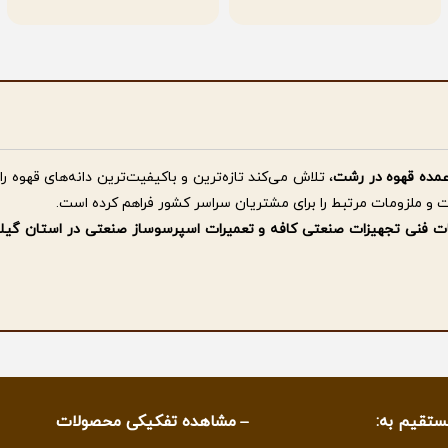
مده قهوه در رشت
، تلاش می‌کند تازه‌ترین و باکیفیت‌ترین دانه‌های قهوه را
ت و ملزومات مرتبط را برای مشتریان سراسر کشور فراهم کرده است.
مات فنی تجهیزات صنعتی کافه و تعمیرات اسپرسوساز صنعتی در استان گیل
ساط
از دیگر خدمات این مجموعه است تا کافه‌ها و کسب‌وکارهای فعال در صنعت
اره تحقق شعار " ما فقط قهوه نمیفروشیم .. " بلکه فروش در نگاه ما آغا
د.
ستقیم به:
مشاهده تفکیکی محصولات