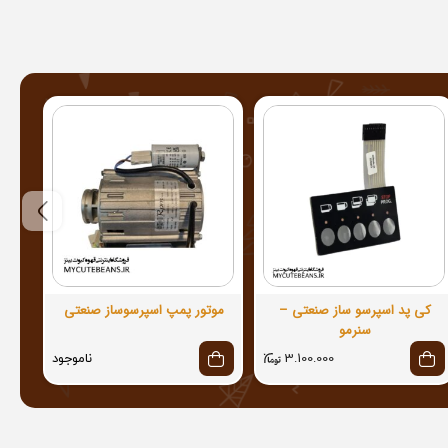
تی
کی پد اسپرسو ساز صنعتی –
موتور پمپ اسپرسوساز صنعتی
شل
سنرمو
3.100.000
ناموجود