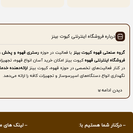
درباره فروشگاه اینترنتی کیوت بینز
گروه صنعتی قهوه کیوت بینز
با فعالیت در حوزه
رستری قهوه و پخش ع
فروشگاه اینترنتی قهوه
کیوت بینز امکان خرید آسان انواع قهوه، تجهیزا
در کنار فعالیت‌های تخصصی در حوزه قهوه، کیوت بینز
ارائه‌دهنده خد
نگهداری انواع دستگاه‌های اسپرسوساز و تجهیزات کافه را ارائه می‌دهد.
همچنین
فروش اسپرسوساز صنعتی در استان گیلان با شرایط پرداخت اق
دیدن ادامه
برای کسب اطلاعات بیشتر به صفحه
درباره ما
مراجعه کنید.
کیفیت، تعهد و پشتیبانی، سه اصل همیشگی ما در کیوت بینز است که همو
کانال ما در تمام پلتفورم ها از جمله
آپارات
،
یوتیوب
.
.. با نام زیر پیدا کنی
mycutebeans.ir
درکنار شما هستیم با:
لینک های م