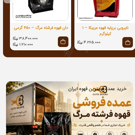
نایروبی برپایه قهوه عربیکا – 1
دان قهوه فرشته مرگ – 450 گرمی
کیلوگرم
38.400.000
4.265.000
1.210.000
خرید عمده قویترین قهوه ایران