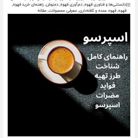
دانستنی‌ها و فناوری قهوه, دم‌آوری قهوه, دمنوش, راهنمای خرید قهوه,
قهوه, قهوه عمده و کافه‌داری, معرفی محصولات, مقاله