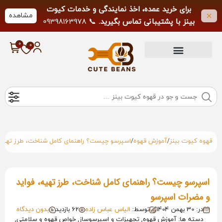
برای خرید عمده، اخذ نمایندگی و خدمات کیوت
مشاهده
بینز با پشتیبانی تماس بگیرید.
📞 09398163978
لطفاً از تماس خارج از ساعات کاری خودداری
فرمایید.
/
/
قهوه کیوت بینز
آموزش قهوه
اسپرسو چیست؟ راهنمای کامل شناخت، طرز تهیه،
اسپرسو چیست؟ راهنمای کامل شناخت، طرز تهیه، فواید
و مضرات اسپرسو
در: 30 بهمن 1404
توسط:
الیاس عباس زاده
62 بازدید
بدون دیدگاه
دسته ها: آموزش قهوه, تجهیزات و اسپرسوساز, خواص قهوه و سلامتی,