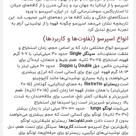
اسپرسو را از ایتالیا به جهان برد و زندگی مدرن را از کافه‌های میلان
تا استارباکس، سوخت‌رسانی کرد. در ایران، اسپرسو با ورود
دستگاه‌های خانگی و رشد کافه ها در دهه‌های اخیر محبوب شد. این
تاریخچه نشان می‌دهد اسپرسو چگونه قهوه را از نوشیدنی آرام به
تجربه سریع تبدیل کرد.
انواع اسپرسو (تفاوت‌ها و کاربردها)
اسپرسو انواع مختلفی دارد که بر اساس حجم، زمان استخراج و
غلظت متفاوت‌اند.
سینگل Single
: حدود ۳۰ میلی‌لیتر، با ۷-۹ گرم
قهوه، استخراج ۲۵-۳۰ ثانیه. طعم غلیظ و متعادل، ایده‌آل برای
نوشیدن خالص.
دبل Double یا Doppio
: حدود 60 میلی لیتر با
۱۴-۱۸ گرم قهوه. این نوع برای کسانی است که انرژی بیشتری
می‌خواهند، و پایه بسیاری نوشیدنی‌ها مانند کاپوچینو
است.
ریسترتو Ristretto
: به معنای ایتالیایی، کوتاه‌تر (۱۵-۲۰
میلی‌لیتر) با همان مقدار قهوه اما زمان کمتر (۱۵-۲۰ ثانیه). طعم
شیرین‌تر و غلیظ‌تر، کمتر تلخ، مناسب برای علاقه‌مندان به شدت
بالا. ریسترتو شیرین‌تر است زیرا اسیدها اول استخراج
می‌شوند.
لونگو lungo
: حدود 100-120 میلی لیتر با زمان بیشتر
(۳۰-۴۰ ثانیه). لونگو برای کسانی است که حجم بیشتری می‌خواهند
بدون از دست دادن طعم.
تفاوت‌ها
: ریسترتو غلیظ‌ترین، لونگو
رقیق‌ترین نوع اسپرسو هستند.
کاربردها
: سینگل برای تست طعم، دبل
برای نوشیدنی‌های ترکیبی، ریسترتو برای حرفه‌ای‌ها، لونگو برای