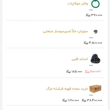
واشر موکاپات
370.000
سوپاپ خلأ اسپرسوساز صنعتی
4.500.000
استند قلبی
185.000
480.000
خرید عمده قهوه فرشته مرگ
1.210.000
38.400.000