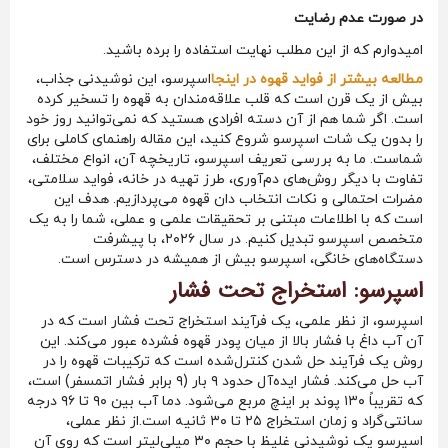
در صورت عدم رضایت
امیدوارم که از این مطلب نهایت استفاده را برده باشید.
مطالعه بیشتر از فواید قهوه در اینجا
اسپرسو، این نوشیدنی جذاب،
بیش از یک قرن است که قلب علاقه‌مندان به قهوه را تسخیر کرده
است. اگر شما هم از آن دسته افرادی هستید که نمی‌توانید روز خود
را بدون یک شات اسپرسو شروع کنید، این مقاله راهنمای کاملی برای
شماست. ما به بررسی تعریف اسپرسو، تاریخچه آن، انواع مختلف،
تفاوت با دیگر روش‌های دم‌آوری، طرز تهیه در خانه، فواید سلامتی،
مضرات احتمالی و نکات انتخاب دان قهوه می‌پردازیم. هدف این
است که با اطلاعات مبتنی بر تحقیقات علمی و عملی، شما را به یک
متخصص اسپرسو تبدیل کنیم. در سال ۲۰۲۶، با پیشرفت
دستگاه‌های خانگی، اسپرسو بیش از همیشه در دسترس است.
اسپرسو: استخراج تحت فشار
اسپرسو، از نظر علمی، یک فرآیند استخراج تحت فشار است که در
آن آب داغ با فشار بالا از میان پودر قهوه فشرده عبور می‌کند. این
روش یک فرآیند حل شدن کنترل‌شده است که ترکیبات قهوه را در
آب حل می‌کند. فشار ایده‌آل حدود ۹ بار (۹ برابر فشار اتمسفر) است،
که تقریباً ۱۳۰ پوند بر اینچ مربع می‌شود. دما آب بین ۹۰ تا ۹۶ درجه
سانتی‌گراد و زمان استخراج ۲۵ تا ۳۰ ثانیه است.از نظر عملی،
اسپرسو یک نوشیدنی غلیظ با حجم ۳۰ میلی‌لیتر است که روی آن