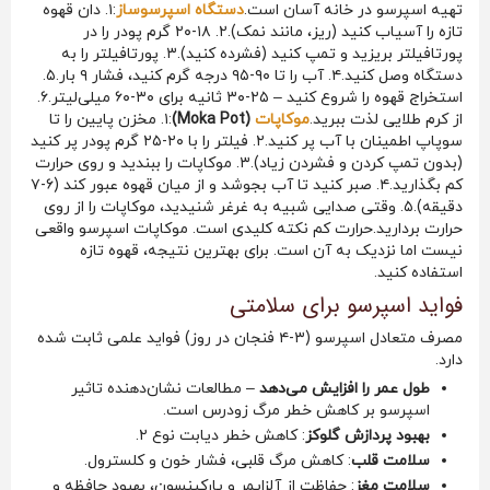
تهیه اسپرسو در خانه آسان است.
دستگاه اسپرسوساز
:۱. دان قهوه
تازه را آسیاب کنید (ریز، مانند نمک).۲. ۱۸-۲۰ گرم پودر را در
پورتافیلتر بریزید و تمپ کنید (فشرده کنید).۳. پورتافیلتر را به
دستگاه وصل کنید.۴. آب را تا ۹۰-۹۵ درجه گرم کنید، فشار ۹ بار.۵.
استخراج قهوه را شروع کنید – ۲۵-۳۰ ثانیه برای ۳۰-۶۰ میلی‌لیتر.۶.
از کرم طلایی لذت ببرید.
موکاپات
(Moka Pot)
:۱. مخزن پایین را تا
سوپاپ اطمینان با آب پر کنید.۲. فیلتر را با ۲۰-۲۵ گرم پودر پر کنید
(بدون تمپ کردن و فشردن زیاد).۳. موکاپات را ببندید و روی حرارت
کم بگذارید.۴. صبر کنید تا آب بجوشد و از میان قهوه عبور کند (۶-۷
دقیقه).۵. وقتی صدایی شبیه به غرغر شنیدید، موکاپات را از روی
حرارت بردارید.حرارت کم نکته کلیدی است. موکاپات اسپرسو واقعی
نیست اما نزدیک به آن است. برای بهترین نتیجه، قهوه تازه
استفاده کنید.
فواید اسپرسو برای سلامتی
مصرف متعادل اسپرسو (۳-۴ فنجان در روز) فواید علمی ثابت شده
دارد.
طول عمر را افزایش می‌دهد
– مطالعات نشان‌دهنده تاثیر
اسپرسو بر کاهش خطر مرگ زودرس است.
بهبود پردازش گلوکز
: کاهش خطر دیابت نوع ۲.
سلامت قلب
: کاهش مرگ قلبی، فشار خون و کلسترول.
سلامت مغز
: حفاظت از آلزایمر و پارکینسون، بهبود حافظه و