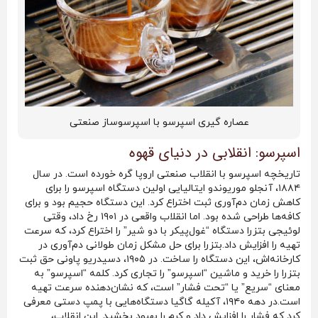
عصاره گیری اسپرسو با اسپرسوساز صنعتی
اسپرسو: انقلابی در دنیای قهوه
تاریخچه اسپرسو با انقلاب صنعتی اروپا گره خورده است. در سال
۱۸۸۴، آنجلو موریوندو ایتالیایی اولین دستگاه اسپرسو را برای
کاهش زمان دم‌آوری ثبت اختراع کرد. این دستگاه حجیم بود و برای
کافه‌ها طراحی شده بود. اما انقلاب واقعی در ۱۹۰۱ رخ داد، وقتی
لوئیجی بتزرا دستگاه “غول‌پیکر با دو شیر” را اختراع کرد، که سرعت
تهیه را افزایش داد.بتزرا برای حل مشکل زمان طولانی دم‌آوری در
کارخانه‌اش، این دستگاه را ساخت. در ۱۹۰۵، دسیدریو پاونی حق ثبت
بتزرا را خرید و ماشین “اسپرسو” را تجاری کرد. کلمه “اسپرسو” به
معنای “سریع” یا “تحت فشار” است، که نشان‌دهنده سرعت تهیه
است.در دهه ۱۹۴۰، آکیله گاگیا دستگاه‌هایی با پمپ دستی معرفی
کرد که فشار را افزایش داد و کرم را بهبود بخشید. این انقلاب،