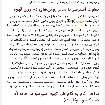
روزمره.در نهایت انتخاب بستگی به سلیقه شما دارد.
تفاوت اسپرسو با سایر روش‌های دم‌آوری قهوه
اسپرسو با فشار بالا (۹ بار) استخراج می‌شود، در حالی که روش‌های
دیگر مانند
دریپ
(Drip) یا فرنچ پرس بدون فشار هستند. اسپرسو
غلیظ و بولد است، در حالی که قهوه معمولی ملایم‌تر است.
تفاوت با
دریپ
: دریپ آب را از میان قهوه می‌چکاند، زمان طولانی‌تر (۳-۵
دقیقه) در مقایسه با اسپرسو که زمانی سریع (۳۰ ثانیه) دارد ، طعم
دریپر سبک‌تر از طعم اسپرسو است که طعمی غلیظ دارد.
تفاوت با
فرنچ پرس
: خیساندن قهوه در آب داغ، بدون فشار، طعمی کامل اما
بدون کرم. در اسپرسو فشار باعث استخراج روغن‌ها می‌شود.
تفاوت
با پوراور
: مشابه دریپ، کنترل‌شده اما بدون فشار، اسیدیته بالاتر.
تنها تفاوت در روش دم‌آوری است، اما همین تفاوت تأثیر زیادی
روی طعم دارد – اسپرسو طعمی قوی تر و شدیدتر دارد.
تفاوت با
قهوه سرد دم
: خیساندن طولانی در آب سرد، قهوه سرد دم کافئین
کمتر و طعم لطیف تری دارد. اسپرسو داغ و سریع است. برای
نوشیدنی‌های پایه مانند لاته مناسب است، در حالی که سایر روش
های دم آوری برای لذت نوشیدن مناسب هستند. و همچنین نیاز به
دستگاه اسپرسوساز دارد، اما سایر روش ها به دم افزار احتیاج دارند.
مراحل گام به گام طرز تهیه اسپرسو در خانه (با
دستگاه و موکاپات)