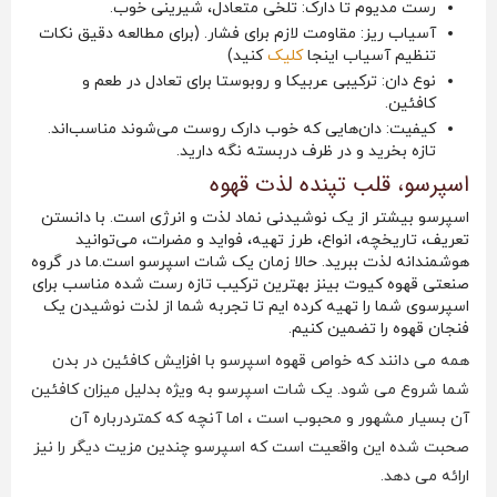
رست مدیوم تا دارک: تلخی متعادل، شیرینی خوب.
آسیاب ریز: مقاومت لازم برای فشار. (برای مطالعه دقیق نکات
تنظیم آسیاب اینجا
کلیک
کنید)
نوع دان: ترکیبی عربیکا و روبوستا برای تعادل در طعم و
کافئین.
کیفیت: دان‌هایی که خوب دارک روست می‌شوند مناسب‌اند.
تازه بخرید و در ظرف دربسته نگه دارید.
اسپرسو، قلب تپنده لذت قهوه
اسپرسو بیشتر از یک نوشیدنی نماد لذت و انرژی است. با دانستن
تعریف، تاریخچه، انواع، طرز تهیه، فواید و مضرات، می‌توانید
هوشمندانه لذت ببرید. حالا زمان یک شات اسپرسو است.ما در گروه
صنعتی قهوه کیوت بینز بهترین ترکیب تازه رست شده مناسب برای
اسپرسوی شما را تهیه کرده ایم تا تجربه شما از لذت نوشیدن یک
فنجان قهوه را تضمین کنیم.
همه می دانند که خواص قهوه اسپرسو با افزایش کافئین در بدن
شما شروع می شود. یک شات اسپرسو به ویژه بدلیل میزان کافئین
آن بسیار مشهور و محبوب است ، اما آنچه که کمتردرباره آن
صحبت شده این واقعیت است که اسپرسو چندین مزیت دیگر را نیز
ارائه می دهد.