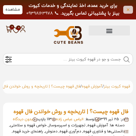
برای خرید عمده، اخذ نمایندگی و خدمات کیوت
مشاهده
بینز با پشتیبانی تماس بگیرید.
📞 09398163978
لطفاً از تماس خارج از ساعات کاری خودداری
فرمایید.
/
/
قهوه کیوت بینز
آموزش قهوه
فال قهوه چیست؟ | تاریخچه و روش خواندن فال ق
فال قهوه چیست؟ | تاریخچه و روش خواندن فال قهوه
در: 25 تیر 1399
توسط:
الیاس عباس زاده
113 بازدید
بدون دیدگاه
دسته ها: آموزش قهوه, تجهیزات و اسپرسوساز, خواص قهوه و سلامتی,
دانستنی‌ها و فناوری قهوه, دم‌آوری قهوه, دمنوش, راهنمای خرید قهوه,