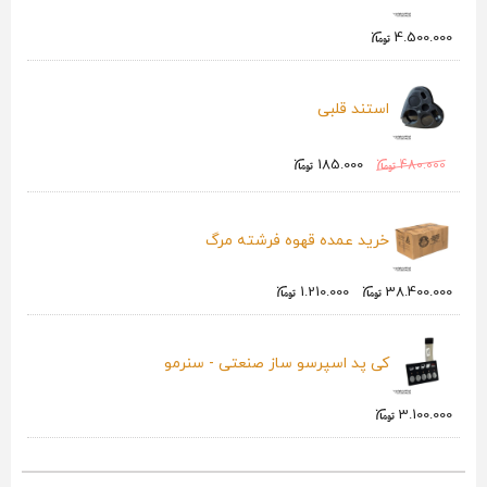
4.500.000
استند قلبی
185.000
480.000
خرید عمده قهوه فرشته مرگ
1.210.000
38.400.000
کی پد اسپرسو ساز صنعتی - سنرمو
3.100.000