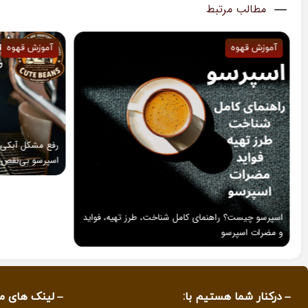
مطالب مرتبط
وه
آموزش قهوه
رفع مشکل آبکی شدن اسپرسو | هن
اسپرسو بی‌نقص
ت؟ راهنمای کامل شناخت، طرز تهیه، فواید
پرسو
درکنار شما هستیم با:
لینک های م