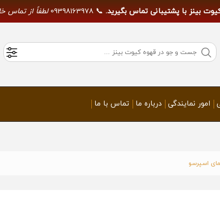
کیوت بینز با پشتیبانی تماس بگیرید.
📞 09398163978
لطفاً از تماس خ
امور نمایندگی
درباره ما
تماس با ما
مای اسپرسو