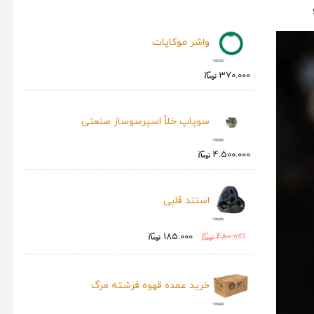
واشر موکاپات
370.000
سوپاپ خلأ اسپرسوساز صنعتی
4.500.000
استند قلبی
185.000
480.000
خرید عمده قهوه فرشته مرگ