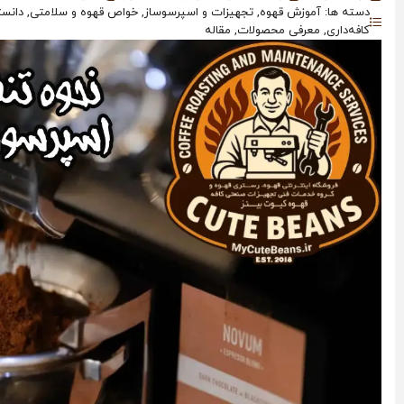
دسته ها: آموزش قهوه, تجهیزات و اسپرسوساز, خواص قهوه و سلامتی, دانستنی‌
کافه‌داری, معرفی محصولات, مقاله