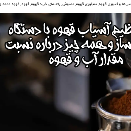
ها و فناوری قهوه, دم‌آوری قهوه, دمنوش, راهنمای خرید قهوه, قهوه, قهوه عمده و