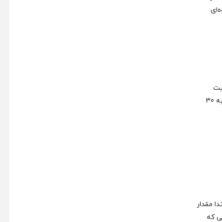
‌ای
، نسبت آب به پودر قهوه (Ratio) از اهمیت
بالایی برخوردار است. به عنوان مثال، اگر از 15 گرم پودر قهوه برای عصاره‌گیری 15 گرم قهوه استفاده کنید، نسبت 1:1 خواهد بود. اگر همان 15 گرم قهوه به 30
ا مقدار
ی که