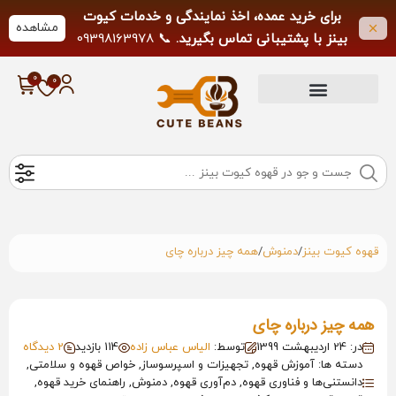
برای خرید عمده، اخذ نمایندگی و خدمات کیوت
مشاهده
بینز با پشتیبانی تماس بگیرید.
📞 09398163978
لطفاً از تماس خارج از ساعات کاری خودداری
فرمایید.
/
/
قهوه کیوت بینز
دمنوش
همه چیز درباره چای
همه چیز درباره چای
در: 24 اردیبهشت 1399
توسط:
الیاس عباس زاده
114 بازدید
2 دیدگاه
دسته ها: آموزش قهوه, تجهیزات و اسپرسوساز, خواص قهوه و سلامتی,
دانستنی‌ها و فناوری قهوه, دم‌آوری قهوه, دمنوش, راهنمای خرید قهوه,