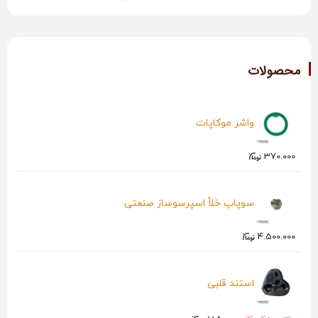
محصولات
واشر موکاپات
370.000
سوپاپ خلأ اسپرسوساز صنعتی
4.500.000
استند قلبی