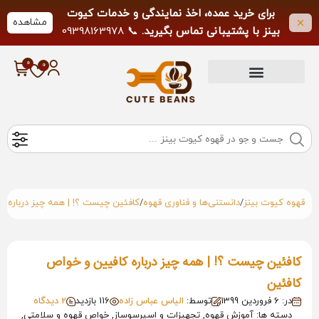
برای خرید عمده، اخذ نمایندگی و خدمات کیوت
مشاهده
بینز با پشتیبانی تماس بگیرید.
📞 09398163978
لطفاً از تماس خارج از ساعات کاری خودداری
فرمایید.
/
/
قهوه کیوت بینز
دانستنی‌ها و فناوری قهوه
کافئین چیست ؟! | همه چیز درباره ک
کافئین چیست ؟! | همه چیز درباره کافیین و خواص
کافئین
در: 6 فروردین 1399
توسط:
الیاس عباس زاده
116 بازدید
2 دیدگاه
دسته ها: آموزش قهوه, تجهیزات و اسپرسوساز, خواص قهوه و سلامتی,