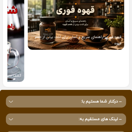
قهوه فوری: راهنمای سریع و آسان برای لذت بردن از طعم
قهوه
کشف دنیای شگف
درکنار شما هستیم با:
لینک های مستقیم به: