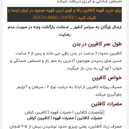
احساس شادابی و انرژی دریافت میکند
برای خرید قهوه کافئین بالا و قوی ترین قهوه موجود در ایران اینجا را
کلیک کنید
| DEATH ANGEL COFFEE
ارسال رایگان به سراسر کشور _ ضمانت بازگشت وجه در صورت عدم
رضایت
طول عمر کافیین در بدن
کافیین حدودا 6 ساعت در بدن باقی می ماند و پس از 6 ساعت
مسیر های رسیدن هورمون آدنزین به مغز باز و احساس خستگی و
خواب آلودگی به بدن باز میگردد
خواص کافیین
مصرف روزانه کافیین از ابتلا به دیابت نوع 2 ، سرطان و آلزایمر
جلوگیری میکند.
مضرات کافئین
مضرات کاقئین | مضرات قهوه | کافیین کراش
مصرف زیاد کافئین، یعنی چیزی حدود نوشیدن بیش از 5-6 فنجان