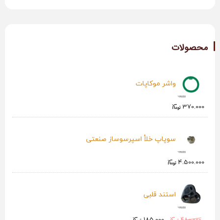
محصولات
واشر موکاپات
370.000
سوپاپ خلأ اسپرسوساز صنعتی
4.500.000
استند قلبی