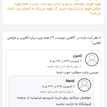
قهوه فوری: راهنمای سریع و آسان برای لذت بردن از طعم قهوه
خواص قهوه عربیکا برای لاغری: آیا قهوه عربیکا به کاهش وزن کمک
می‌کند؟
2 نظر ثبت شده در "
کافئین چیست ؟! | همه چیز درباره کافیین و خواص
کافئین
"
کامران
6 فروردین 1399 در 2:26 ق.ظ
برای پاسخ دادن وارد شوید
مرسی بابت مطالب خوب شما
Navid
6 فروردین 1399 در 2:27 ق.ظ
برای پاسخ دادن وارد شوید
خواهش میکنم، برای خرید اسپرسو میتونید از صفحه
فروشگاه ما بازدید نمایید