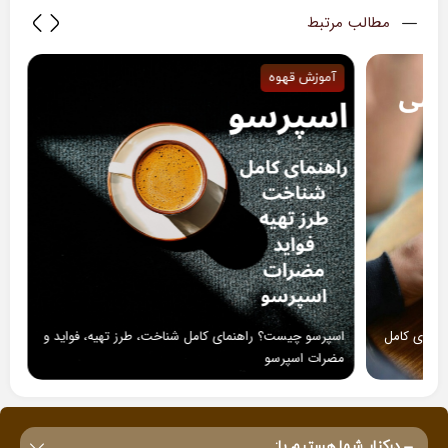
مطالب مرتبط
آموزش قهوه
آموزش قهوه
رفع مشکل آبک
اسپرسو بی‌نق
اسپرسو چیست؟ راهنمای کامل شناخت، طرز تهیه، فواید و
مضرات اسپرسو
درکنار شما هستیم با: