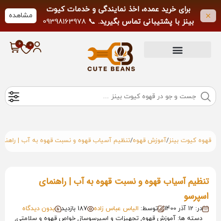
برای خرید عمده، اخذ نمایندگی و خدمات کیوت
مشاهده
بینز با پشتیبانی تماس بگیرید.
📞 09398163978
لطفاً از تماس خارج از ساعات کاری خودداری
فرمایید.
/
/
قهوه کیوت بینز
آموزش قهوه
تنظیم آسیاب قهوه و نسبت قهوه به آب | راهنما
تنظیم آسیاب قهوه و نسبت قهوه به آب | راهنمای
اسپرسو
در: 12 آذر 1400
توسط:
الیاس عباس زاده
187 بازدید
بدون دیدگاه
دسته ها: آموزش قهوه, تجهیزات و اسپرسوساز, خواص قهوه و سلامتی,