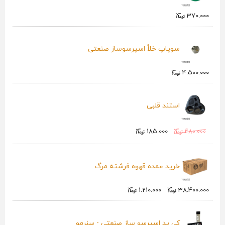
370.000
سوپاپ خلأ اسپرسوساز صنعتی
4.500.000
استند قلبی
185.000
480.000
خرید عمده قهوه فرشته مرگ
1.210.000
38.400.000
کی پد اسپرسو ساز صنعتی - سنرمو