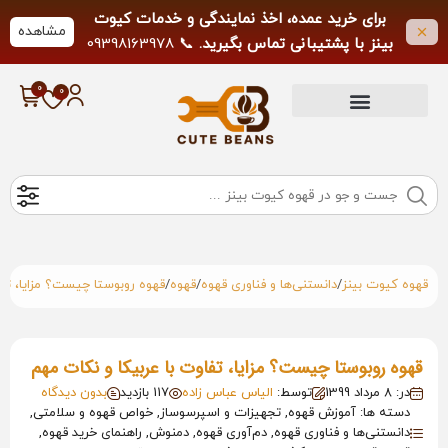
برای خرید عمده، اخذ نمایندگی و خدمات کیوت
مشاهده
بینز با پشتیبانی تماس بگیرید.
📞 09398163978
لطفاً از تماس خارج از ساعات کاری خودداری
فرمایید.
/
/
/
قهوه کیوت بینز
دانستنی‌ها و فناوری قهوه
قهوه
قهوه روبوستا چیست؟ مزایا، تفا
قهوه روبوستا چیست؟ مزایا، تفاوت با عربیکا و نکات مهم
در: 8 مرداد 1399
توسط:
الیاس عباس زاده
117 بازدید
بدون دیدگاه
دسته ها: آموزش قهوه, تجهیزات و اسپرسوساز, خواص قهوه و سلامتی,
دانستنی‌ها و فناوری قهوه, دم‌آوری قهوه, دمنوش, راهنمای خرید قهوه,