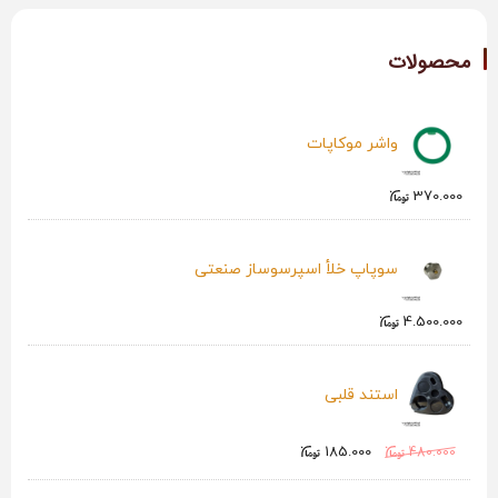
محصولات
واشر موکاپات
370.000
سوپاپ خلأ اسپرسوساز صنعتی
4.500.000
استند قلبی
185.000
480.000