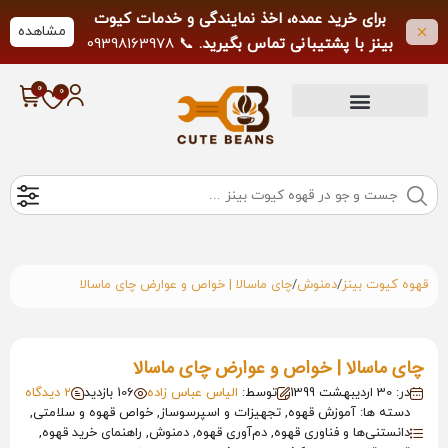
برای خرید عمده، اخذ نمایندگی و خدمات کیوت
مشاهده
بینز با پشتیبانی تماس بگیرید.
📞 09398163978
لطفاً از تماس خارج از ساعات کاری خودداری
فرمایید.
/
/
قهوه کیوت بینز
دمنوش
چای ماسالا | خواص و عوارض چای ماسالا
چای ماسالا | خواص و عوارض چای ماسالا
در: 30 اردیبهشت 1399
توسط:
الیاس عباس زاده
106 بازدید
2 دیدگاه
دسته ها: آموزش قهوه, تجهیزات و اسپرسوساز, خواص قهوه و سلامتی,
دانستنی‌ها و فناوری قهوه, دم‌آوری قهوه, دمنوش, راهنمای خرید قهوه,